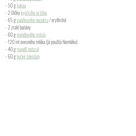
- 50 g 
kakaa
- 2 lžičky 
kypřícího prášku
- 65 g 
vanilkového necukru
 / erythritol
- 2 zralé banány
- 60 g 
mandlového másla
- 120 ml ovesného mléka (já použila Nemléko)
- 40 g 
mandlí natural
- 60 g 
hořké čokolády