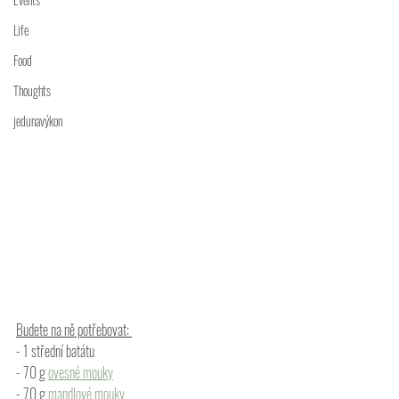
Life
Food
Thoughts
jedunavýkon
Budete na ně potřebovat: 
- 1 střední batátu
- 70 g 
ovesné mouky
- 70 g 
mandlové mouky