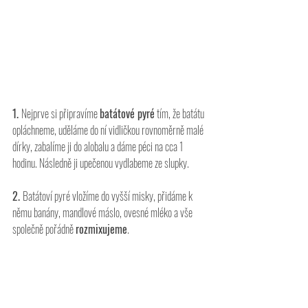
1. 
Nejprve si připravíme 
batátové pyré
 tím, že batátu 
opláchneme, uděláme do ní vidličkou rovnoměrně malé 
dírky, zabalíme ji do alobalu a dáme péci na cca 1 
hodinu. Následně ji upečenou vydlabeme ze slupky.
2. 
Batátoví pyré vložíme do vyšší misky, přidáme k 
němu banány, mandlové máslo, ovesné mléko a vše 
společně pořádně 
rozmixujeme
.