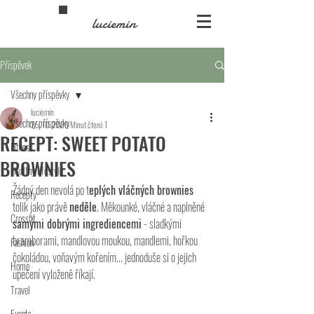
luciemin
Příspěvek
Všechny příspěvky
luciemin
Všechny příspěvky
25. 10. 2020
Minut čtení: 1
RECEPT: SWEET POTATO
Fitness
BROWNIES
Healthy lifestyle
Žádný den nevolá po t
eplých vláčných brownies 
Recepty
tolik jako právě 
neděle
. Měkounké, vláčné a naplněné 
Crossfit
samými dobrými ingrediencemi
 - sladkými 
bramborami, mandlovou moukou, mandlemi, hořkou 
Fashion
čokoládou, voňavým kořením... jednoduše si o jejich 
Home
upečení vyloženě říkají. 
Travel
Events