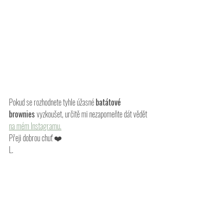
Pokud se rozhodnete tyhle úžasné 
batátové 
brownies 
vyzkoušet, určitě mi nezapomeňte dát vědět 
na mém Instagramu.
Přeji dobrou chuť ❤️ 
L.