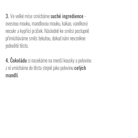
3. 
Ve velké míse smícháme 
suché ingredience 
- 
ovesnou mouku, mandlovou mouku, kakao, vanilkový 
necukr a kypřící prášek. Následně ke směsi postupně 
přimícháváme směs tekutou, dokud nám nevznikne 
jednolité těsto.
4. Čokoládu
 si nasekáme na menší kousky a polovinu 
z ní vmícháme do těsta stejně jako polovinu 
celých 
mandlí
.