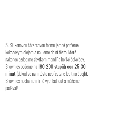
5. 
Silikonovou čtvercovou formu jemně potřeme 
kokosovým olejem a nalijeme do ní těsto, které 
nakonec ozdobíme zbytkem mandlí a hořké čokolády. 
Brownies pečeme na 
180-200 stupňů cca 25-30 
minut 
(dokud se nám těsto nepřestane lepit na špejli). 
Brownies necháme mírně vychladnout a můžeme 
podávat!