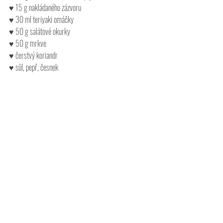
♥ 15 g nakládaného zázvoru
♥ 30 ml teriyaki omáčky
♥ 50 g salátové okurky
♥ 50 g mrkve
♥ čerstvý koriandr
♥ sůl, pepř, česnek