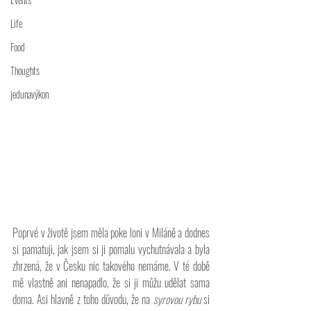
Life
Food
Thoughts
jedunavýkon
Poprvé v životě jsem měla poke loni v Miláně a dodnes 
si pamatuji, jak jsem si ji pomalu vychutnávala a byla 
zhrzená, že v Česku nic takového nemáme. V té době 
mě vlastně ani nenapadlo, že si ji můžu udělat sama 
doma. Asi hlavně z toho důvodu, že na 
syrovou rybu
 si 