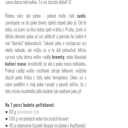
sama doma netroufnu. To mi zůstalo doteď :D
Řeknu vám ale jedno - pokud máte rádi 
sushi
, 
zamilujete se do poke bowls úplně stejně jako já. Od té 
doby, co jsem se dva týdny zpět vrátila z Prahy, jsem si 
dělala domácí poke už asi pětkrát a pomalu ho ladím k 
mé "domácí" dokonalosti. Takové jako v restauraci asi 
nikdy nebude, ale můžu se o to dál pokoušet. Místo 
syrové ryby doma volím raději 
krevety
, nebo klasické
kuřecí maso
, kreativitě se ale u poke meze nekladou. 
Pokud raději volíte rostlinné zdroje bílkovin, můžete 
zkusit poke třeba s tofu nebo tempehem. Dnes se s 
vámi podělím o můj poke recept a pevně věřím, že z 
této misky kvalitního jídla budete tak nadšení jako já!
Na 1 porci budete potřebovat:
♥ 80 g 
jasmínové rýže 
♥ 100 g mražených nebo čerstvých krevet
♥ 40 g edamame fazolek (kupuji mražené v Kauflandu)