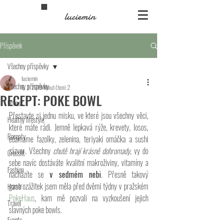
luciemin
Příspěvek
Všechny příspěvky
luciemin
Všechny příspěvky
6. 3. 2019
Minut čtení: 2
RECEPT: POKE BOWL
Fitness
Přestavte si jednu misku, ve které jsou všechny věci, 
Healthy lifestyle
které máte rádi. Jemně lepkavá rýže, krevety, losos, 
Recepty
edamame fazolky, zelenina, teriyaki omáčka a sushi 
zázvor. Všechny 
chutě hrají krásně dohromady
, vy do 
Crossfit
sebe navíc dostáváte kvalitní makroživiny, vitamíny a 
Fashion
nacházíte se
 v sedmém nebi
. Přesně takový 
gastrozážitek jsem měla před dvěmi týdny v pražském 
Home
PokeHaus
, kam mě pozvali na vyzkoušení jejich 
Travel
slavných poke bowls.
Events