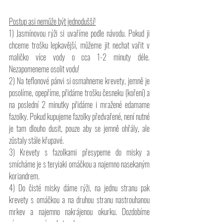
Postup asi nemůže být jednodušší!
1) Jasmínovou rýži si uvaříme podle návodu. Pokud ji 
chceme trošku lepkavější, můžeme jit nechat vařit v 
maličko více vody o cca 1-2 minuty déle. 
Nezapomeneme osolit vodu!
2) Na teflonové pánvi si osmahneme krevety, jemně je 
posolíme, opepříme, přidáme trošku česneku (koření) a 
na poslední 2 minutky přidáme i mražené edamame 
fazolky. Pokud kupujeme fazolky předvařené, není nutné 
je tam dlouho dusit, pouze aby se jemně ohřály, ale 
zůstaly stále křupavé.
3) Krevety s fazolkami přesypeme do misky a 
smícháme je s teryiaki omáčkou a najemno nasekaným 
koriandrem.
4) Do čisté misky dáme rýži, na jednu stranu pak 
krevety s omáčkou a na druhou stranu nastrouhanou 
mrkev a najemno nakrájenou okurku. Dozdobíme 