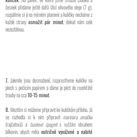
kuliček
. Na pánev, ve které jsme smažili cibulku a 
česnek přidáme ještě další lžíci olivového oleje (7 g), 
rozpálíme si ji na mírném plameni a kuličky necháme z 
každé strany 
osmažit pár minut
, dokud nám celé 
nezezlátnou.
7. 
Jakmile jsou dosmažené, rozprostřeme kuličky na 
plech s pečícím papírem a dáme je péct do rozehřáté 
trouby na cca 
10-15 minut
. 
8. 
Mezitím si můžeme připravit ke kuličkám přílohu. Já 
se rozhodla si k nim připravit 
marinara omáčku
(rajčatová) a 
fazolové špageti 
s vyšším obsahem 
bílkovin, abych měla
 nutričně vyvážené a nabité 