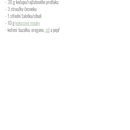
- 30 g kečupu/rajčatového protlaku
- 3 stroužky česneku
- 1 střední šalotku/cibuli
- 10 g 
kokosové mouky
- koření: bazalka, oregano, 
sůl
 a pepř