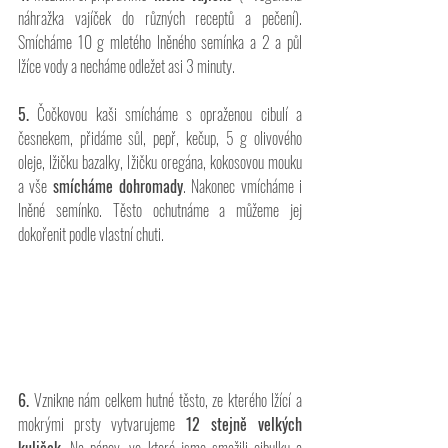
náhražka vajíček do různých receptů a pečení). 
Smícháme 10 g mletého lněného semínka a 2 a půl 
lžíce vody a necháme odležet asi 3 minuty.
5.
 Čočkovou kaši smícháme s opraženou cibulí a 
česnekem, přidáme sůl, pepř, kečup, 5 g olivového 
oleje, lžičku bazalky, lžičku oregána, kokosovou mouku 
a vše 
smícháme dohromady
. Nakonec vmícháme i 
lněné semínko. Těsto ochutnáme a můžeme jej 
dokořenit podle vlastní chuti.
6.
 Vznikne nám celkem hutné těsto, ze kterého lžící a 
mokrými prsty vytvarujeme 
12 stejně velkých 