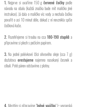
1.
 Nejprve si uvaříme 150 g 
červené čočky
 podle 
návodu na obalu (každá značka bude mít maličko jiné 
instrukce). Já dala o maličko víc vody a nechala čočku 
povařit o asi 10 minut déle, dokud z ní nevznikla spíše 
čočková kaše.
2.
 Rozehřejeme si troubu na cca 
180-190 stupňů 
a 
připravíme si plech s pečícím papírem.
3.
 Na jedné polévkové lžíci olivového oleje (cca 7 g) 
dozlatova
 orestujeme
 najemno nasekaný česnek a 
cibuli. Poté pánev odstavíme z plotny.
4. 
Mezitím si připravíme "
lněné vajíčko
" (= veganská 