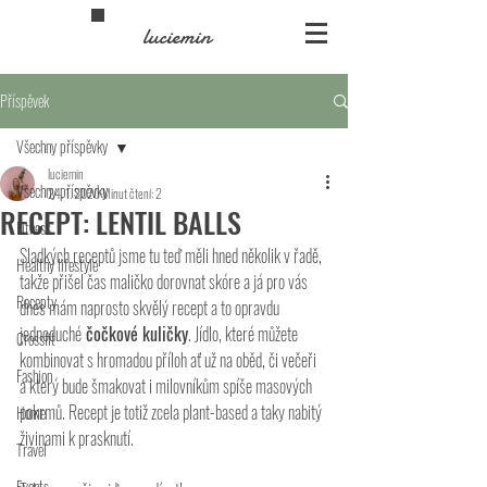
luciemin
Příspěvek
Všechny příspěvky
luciemin
Všechny příspěvky
24. 1. 2020
Minut čtení: 2
RECEPT: LENTIL BALLS
Fitness
Sladkých receptů jsme tu teď měli hned několik v řadě, 
Healthy lifestyle
takže přišel čas maličko dorovnat skóre a já pro vás 
Recepty
dnes mám naprosto skvělý recept a to opravdu 
jednoduché
 čočkové kuličky
. Jídlo, které můžete 
Crossfit
kombinovat s hromadou příloh ať už na oběd, či večeři 
Fashion
a který bude šmakovat i milovníkům spíše masových 
pokrmů. Recept je totiž zcela plant-based a taky nabitý 
Home
živinami k prasknutí.
Travel
Events