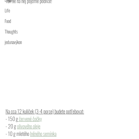
Tak se na něj pojďme podívat!
Life
Food
Thoughts
jedunavýkon
Na cca 12 kuliček (3-4 porce) budete potřebovat:
- 150 g
 červené čočky
- 20 g 
olivového oleje
- 10 g mletého 
lněného semínka