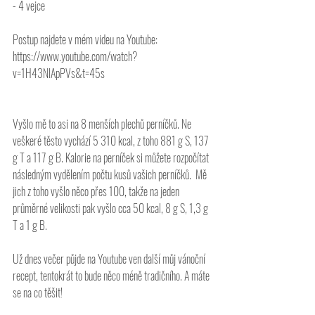
- 4 vejce  
Postup najdete v mém videu na Youtube:
https://www.youtube.com/watch?
v=1H43NIApPVs&t=45s
Vyšlo mě to asi na 8 menších plechů perníčků. Ne 
veškeré těsto vychází 5 310 kcal, z toho 881 g S, 137 
g T a 117 g B. Kalorie na perníček si můžete rozpočítat 
následným vydělením počtu kusů vašich perníčků.  Mě 
jich z toho vyšlo něco přes 100, takže na jeden 
průměrné velikosti pak vyšlo cca 50 kcal, 8 g S, 1,3 g 
T a 1 g B.  
Už dnes večer půjde na Youtube ven další můj vánoční 
recept, tentokrát to bude něco méně tradičního. A máte 
se na co těšit!