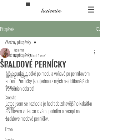
luciemin
Příspěvek
Všechny příspěvky
luciemin
Všechny příspěvky
18. 12. 2018
Minut čtení: 1
ŠPALDOVÉ PERNÍCKY
Fitness
Měkkounké, sladké po medu a voňavé po perníkovém 
Healthy lifestyle
koření. Perníčky jsou jednou z mých nejoblíbenějších 
Recepty
vánočních dobrot!  
Crossfit
Letos jsem se rozhodla je hodit do zdravějšího kabátku 
Fashion
a v novém videu se s vámi podělím o recept na 
špaldové medové perníčky.   
Home
Travel
Events