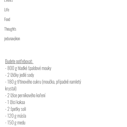
Life
Food
Thoughts
jedunavýkon
Budete potřebovat: 
- 800 g hladké špaldové mouky 
- 2 lžičky jedlé sody 
- 180 g třtinového cukru (moučka, případně namletý 
krystal) 
- 2 lžíce perníkového koření 
- 1 lžíci kakaa 
- 2 špetky soli 
- 120 g másla 
- 150 g medu 