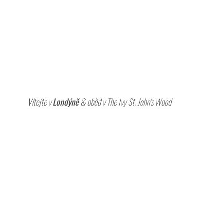
Vítejte v 
Londýně
 & oběd v The Ivy St. John's Wood