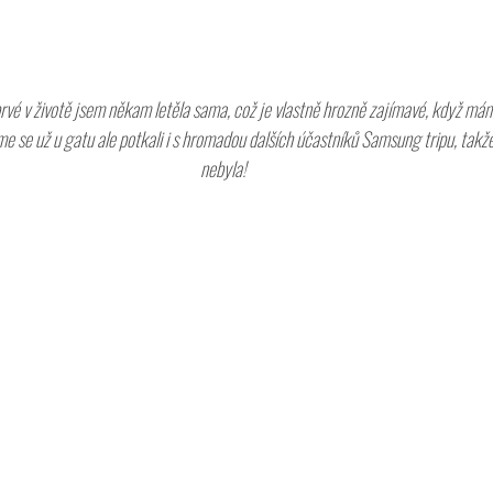
rvé v životě jsem někam letěla sama, což je vlastně hrozně zajímavé, když mám
sme se už u gatu ale potkali i s hromadou dalších účastníků Samsung tripu, tak
nebyla! 