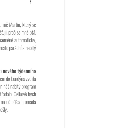
e mě Martin, který se 
ťuji, proč se mně ptá. 
íceméně automaticky, 
osto parádní a nabitý 
o 
nového týdenního 
em do Londýna zvolila 
en náš nabitý program 
střádalo. Celkově bych 
 na ně přišla hromada 
ešly.