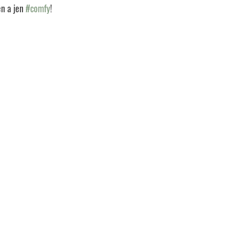
en a jen 
#comfy
! 