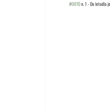
#OOTD
 n. 1 - Do letadla j