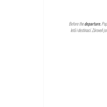
Before the 
departure.
 Pop
letů i destinací. Zároveň j