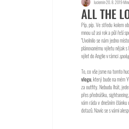
luciemin
20. 8. 2019
Minu
Events
Life
Food
ALL THE L
Píp, píp. Ve středu kolem ob
mnou už asi rok a půl řeší sp
"Uvolnilo se nám jedno místo
plánovanému výletu nějak s k
výlet do Anglie v rámci 
spolu
To, co vše jsme na tomto hude
vlogu
, který bude na mém Yo
za outfity. Nebudu lhát, jed
přes přednášku, sightseeing, 
vám ráda v dnešním článku 
dotazů. Navíc se s vámi ales