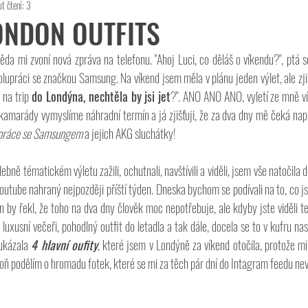
t čtení: 3
Thoughts
jedunavýkon
ONDON OUTFITS
ěda mi zvoní nová zpráva na telefonu. "Ahoj Luci, co děláš o víkendu?", ptá s
olupráci se značkou Samsung. Na víkend jsem měla v plánu jeden výlet, ale zjiš
 na trip 
do Londýna, nechtěla by jsi jet
?". ANO ANO ANO, vyletí ze mně v
amarády vymyslíme náhradní termín a já zjišťuji, že za dva dny mě čeká napr
práce se Samsungem
 a jejich AKG sluchátky!
bně tématickém výletu zažili, ochutnali, navštívili a viděli, jsem vše natočila d
utube nahraný nejpozději příští týden. Dneska bychom se podívali na to, co js
en by řekl, že toho na dva dny člověk moc nepotřebuje, ale kdyby jste viděli t
luxusní večeři, pohodlný outfit do letadla a tak dále, docela se to v kufru na
ukázala 
4 hlavní oufity
, které jsem v Londýně za víkend otočila, protože mi
poň podělím o hromadu fotek, které se mi za těch pár dní do Intagram feedu nev