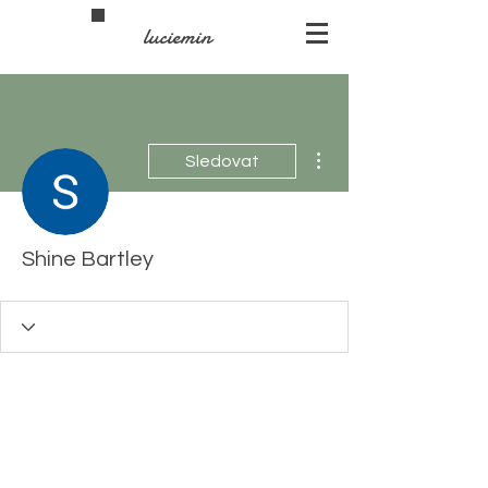
luciemin
Další akce
Sledovat
Shine Bartley