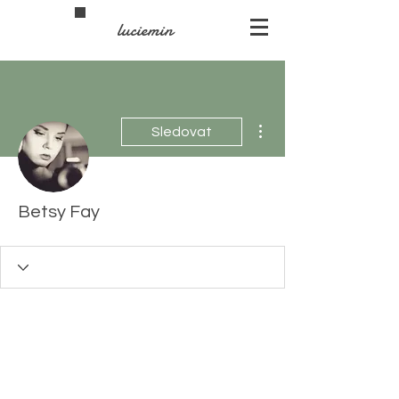
luciemin
Další akce
Sledovat
Betsy Fay