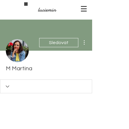
luciemin
Další akce
Sledovat
M Martina