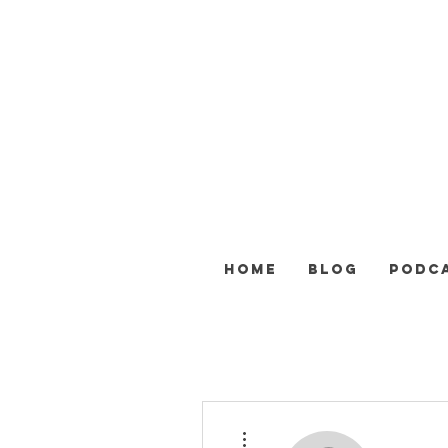
HOME
BLOG
PODC
Další akce