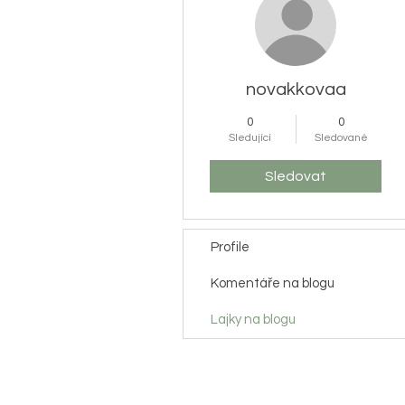
novakkovaa
0
0
Sledující
Sledované
Sledovat
Profile
Komentáře na blogu
Lajky na blogu